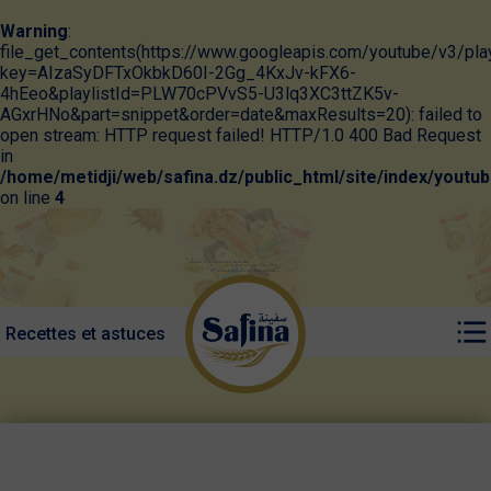
Warning
:
file_get_contents(https://www.googleapis.com/youtube/v3/pla
key=AIzaSyDFTxOkbkD60I-2Gg_4KxJv-kFX6-
4hEeo&playlistId=PLW70cPVvS5-U3lq3XC3ttZK5v-
AGxrHNo&part=snippet&order=date&maxResults=20): failed to
open stream: HTTP request failed! HTTP/1.0 400 Bad Request
in
/home/metidji/web/safina.dz/public_html/site/index/youtu
on line
4