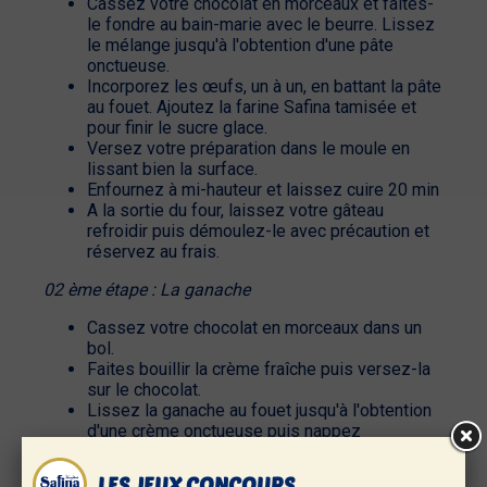
Cassez votre chocolat en morceaux et faites-
le fondre au bain-marie avec le beurre. Lissez
le mélange jusqu'à l'obtention d'une pâte
onctueuse.
Incorporez les œufs, un à un, en battant la pâte
au fouet. Ajoutez la farine Safina tamisée et
pour finir le sucre glace.
Versez votre préparation dans le moule en
lissant bien la surface.
Enfournez à mi-hauteur et laissez cuire 20 min
A la sortie du four, laissez votre gâteau
refroidir puis démoulez-le avec précaution et
réservez au frais.
02 ème étape : La ganache
Cassez votre chocolat en morceaux dans un
bol.
Faites bouillir la crème fraîche puis versez-la
sur le chocolat.
Lissez la ganache au fouet jusqu'à l'obtention
d'une crème onctueuse puis nappez
complètement votre gâteau à l'aide d'une lame
souple.