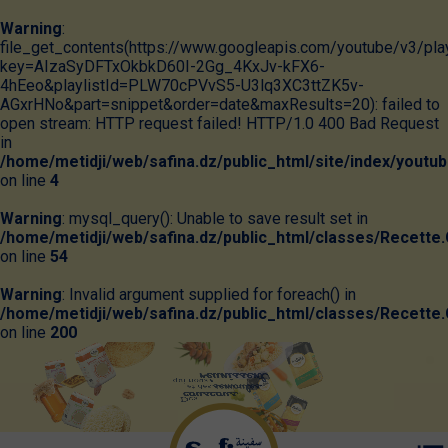
Warning
:
file_get_contents(https://www.googleapis.com/youtube/v3/pla
key=AIzaSyDFTxOkbkD60I-2Gg_4KxJv-kFX6-
4hEeo&playlistId=PLW70cPVvS5-U3lq3XC3ttZK5v-
AGxrHNo&part=snippet&order=date&maxResults=20): failed to
open stream: HTTP request failed! HTTP/1.0 400 Bad Request
in
/home/metidji/web/safina.dz/public_html/site/index/youtu
on line
4
Warning
: mysql_query(): Unable to save result set in
/home/metidji/web/safina.dz/public_html/classes/Recette.
on line
54
Warning
: Invalid argument supplied for foreach() in
/home/metidji/web/safina.dz/public_html/classes/Recette.
on line
200