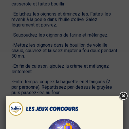
casserole et faites bouillir
-Epluchez les oignons et émincez-les. Faites-les
revenir à la poêle dans l’huile d’olive. Salez
légèrement et poivrez.
-Saupoudrez les oignons de farine et mélangez.
-Mettez les oignons dans le bouillon de volaille
chaud, couvrez et laissez mijoter à feu doux pendant
30 mn.
-En fin de cuisson, ajoutez la crème et mélangez
lentement
-Entre temps, coupez la baguette en 8 tançons (2
par personne). Répartissez par-dessus le gruyère
puis passez-les au four.
-Servez la soupe dans des tasses avec les
croutons de pain grillé.